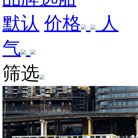
默认
价格
人
气
筛选