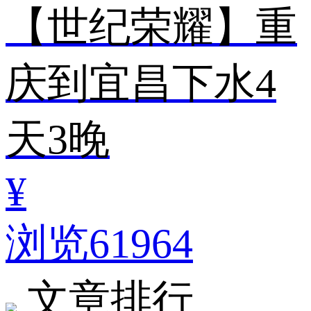
【世纪荣耀】重
庆到宜昌下水4
天3晚
¥
浏览61964
文章排行