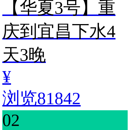
【华夏3号】重
庆到宜昌下水4
天3晚
¥
浏览81842
02