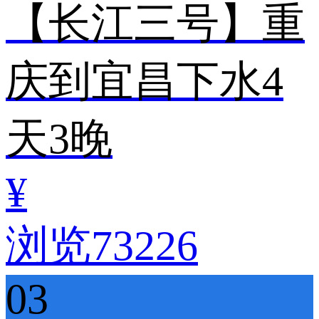
【长江三号】重
庆到宜昌下水4
天3晚
¥
浏览73226
03