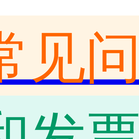
常见
和发