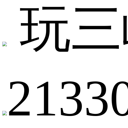
玩三
2133