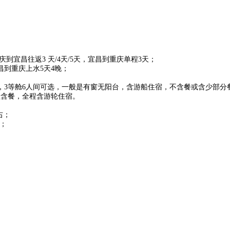
到宜昌往返3 天/4天/5天，宜昌到重庆单程3天；
昌到重庆上水5天4晚；
间，3等舱6人间可选，一般是有窗无阳台，含游船住宿，不含餐或含少部分
程含餐，全程含游轮住宿。
右；
右；