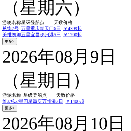
（星期六）
游轮名称
星级
登船点
天数
价格
总统7号
五星
重庆朝天门
6日
￥4399起
美维凯娜
五星
宜昌秭归港
5日
￥1700起
更多>
2026年08月9日
（星期日）
游轮名称
星级
登船点
天数
价格
维3/总2/星
四星
重庆万州港
3日
￥1400起
更多>
2026年08月10日