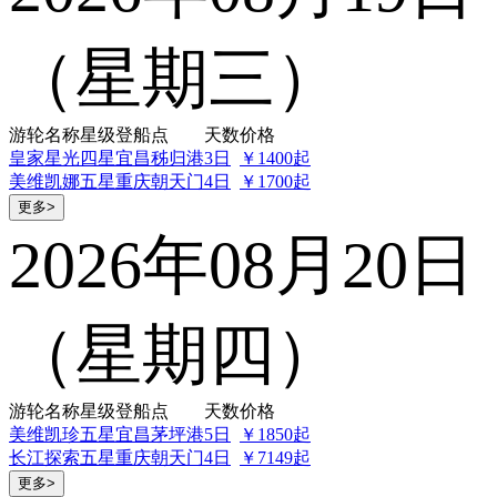
（星期三）
游轮名称
星级
登船点
天数
价格
皇家星光
四星
宜昌秭归港
3日
￥1400起
美维凯娜
五星
重庆朝天门
4日
￥1700起
更多>
2026年08月20日
（星期四）
游轮名称
星级
登船点
天数
价格
美维凯珍
五星
宜昌茅坪港
5日
￥1850起
长江探索
五星
重庆朝天门
4日
￥7149起
更多>