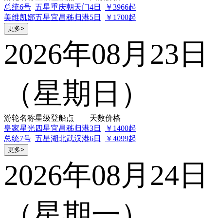
总统6号
五星
重庆朝天门
4日
￥3966起
美维凯娜
五星
宜昌秭归港
5日
￥1700起
更多>
2026年08月23日
（星期日）
游轮名称
星级
登船点
天数
价格
皇家星光
四星
宜昌秭归港
3日
￥1400起
总统7号
五星
湖北武汉港
6日
￥4099起
更多>
2026年08月24日
（星期一）