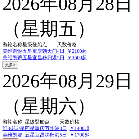
2026年08月28日
（星期五）
游轮名称
星级
登船点
天数
价格
美维凯悦
五星
重庆朝天门
4日
￥2100起
美维凯蒂
五星
宜昌秭归港
5日
￥1600起
更多>
2026年08月29日
（星期六）
游轮名称
星级
登船点
天数
价格
维3/总2/星
四星
重庆万州港
3日
￥1400起
美维凯娜
五星
宜昌秭归港
5日
￥1700起