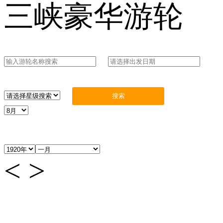
三峡豪华游轮
<
>