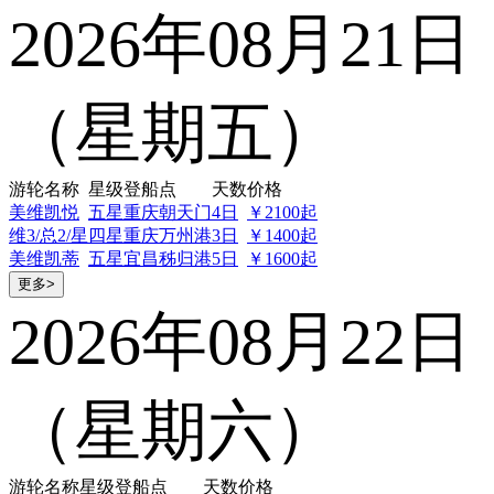
2026年08月21日
（星期五）
游轮名称
星级
登船点
天数
价格
美维凯悦
五星
重庆朝天门
4日
￥2100起
维3/总2/星
四星
重庆万州港
3日
￥1400起
美维凯蒂
五星
宜昌秭归港
5日
￥1600起
更多>
2026年08月22日
（星期六）
游轮名称
星级
登船点
天数
价格