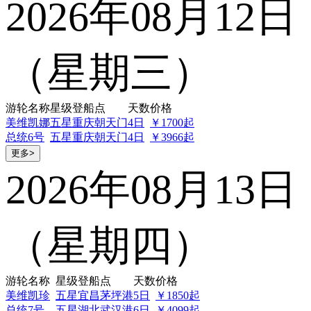
2026年08月12日
（星期三）
游轮名称
星级
登船点
天数
价格
美维凯娜
五星
重庆朝天门
4日
￥1700起
总统6号
五星
重庆朝天门
4日
￥3966起
更多>
2026年08月13日
（星期四）
游轮名称
星级
登船点
天数
价格
美维凯珍
五星
宜昌茅坪港
5日
￥1850起
总统7号
五星
湖北武汉港
6日
￥4099起