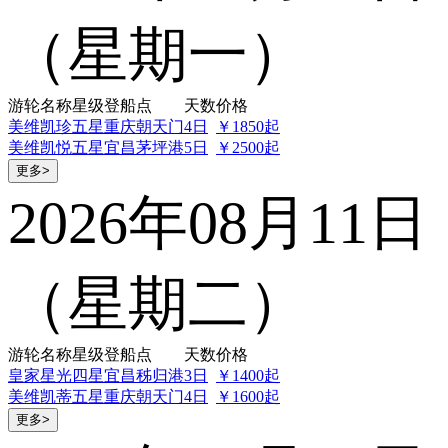
（星期一）
游轮名称
星级
登船点
天数
价格
美维凯珍
五星
重庆朝天门
4日
￥1850起
美维凯悦
五星
宜昌茅坪港
5日
￥2500起
更多>
2026年08月11日
（星期二）
游轮名称
星级
登船点
天数
价格
皇家星光
四星
宜昌秭归港
3日
￥1400起
美维凯蒂
五星
重庆朝天门
4日
￥1600起
更多>