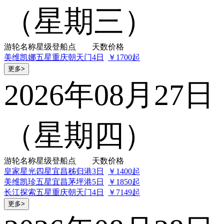
（星期三）
游轮名称
星级
登船点
天数
价格
美维凯娜
五星
重庆朝天门
4日
￥1700起
更多>
2026年08月27日
（星期四）
游轮名称
星级
登船点
天数
价格
皇家星光
四星
宜昌秭归港
3日
￥1400起
美维凯珍
五星
宜昌茅坪港
5日
￥1850起
长江探索
五星
重庆朝天门
4日
￥7149起
更多>