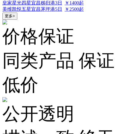
皇家星光
四星
宜昌秭归港
3日
￥1400起
美维凯悦
五星
宜昌茅坪港
5日
￥2500起
更多>
价格保证
同类产品 保证
低价
公开透明