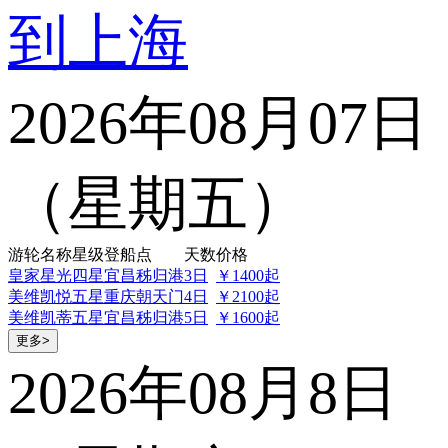
到上海
2026年08月07日
（星期五）
游轮名称
星级
登船点
天数
价格
皇家星光
四星
宜昌秭归港
3日
￥1400起
美维凯悦
五星
重庆朝天门
4日
￥2100起
美维凯蒂
五星
宜昌秭归港
5日
￥1600起
更多>
2026年08月8日