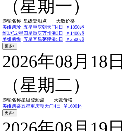
（星期一）
游轮名称
星级
登船点
天数
价格
美维凯珍
五星
重庆朝天门
4日
￥1850起
维3/总2/星
四星
重庆万州港
3日
￥1400起
美维凯悦
五星
宜昌茅坪港
5日
￥2500起
更多>
2026年08月18日
（星期二）
游轮名称
星级
登船点
天数
价格
美维凯蒂
五星
重庆朝天门
4日
￥1600起
更多>
2026年08月19日