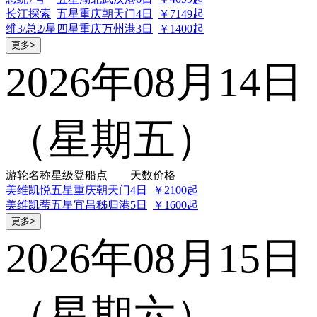
长江探索
五星
重庆朝天门
4日
￥7149起
维3/总2/星
四星
重庆万州港
3日
￥1400起
更多>
2026年08月14日
（星期五）
游轮名称
星级
登船点
天数
价格
美维凯悦
五星
重庆朝天门
4日
￥2100起
美维凯蒂
五星
宜昌秭归港
5日
￥1600起
更多>
2026年08月15日
（星期六）