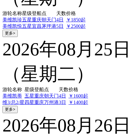
游轮名称
星级
登船点
天数
价格
美维凯珍
五星
重庆朝天门
4日
￥1850起
美维凯悦
五星
宜昌茅坪港
5日
￥2500起
更多>
2026年08月25日
（星期二）
游轮名称
星级
登船点
天数
价格
美维凯蒂
五星
重庆朝天门
4日
￥1600起
维3/总2/星
四星
重庆万州港
3日
￥1400起
更多>
2026年08月26日