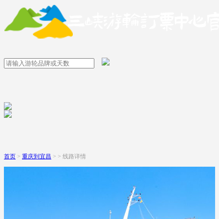
首页
>
重庆到宜昌
> > 线路详情