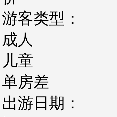
游客类型：
成人
儿童
单房差
出游日期：