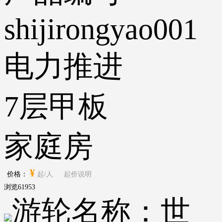
shijirongyao001
电力推进
7层甲板
家庭房
¥
价格：
起/人
起价说明
浏览
61953
游轮名称：
世