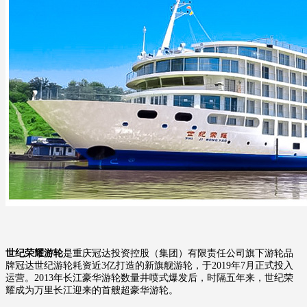
世纪荣耀游轮
是重庆冠达投资控股（集团）有限责任公司旗下游轮品
牌冠达世纪游轮耗资近3亿打造的新旗舰游轮，于2019年7月正式投入
运营。2013年长江豪华游轮数量井喷式爆发后，时隔五年来，世纪荣
耀成为万里长江迎来的首艘超豪华游轮。