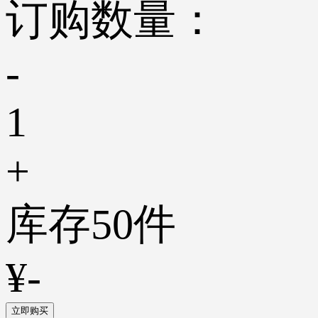
订购数量：
-
1
+
库存
50
件
¥
-
立即购买