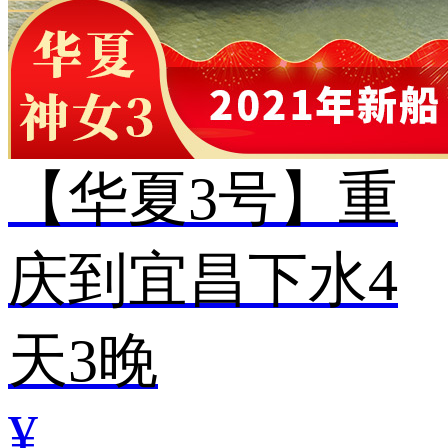
【华夏3号】重
庆到宜昌下水4
天3晚
¥