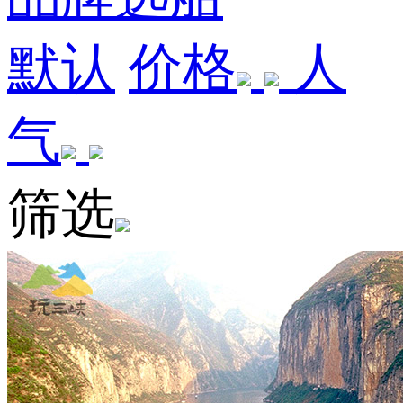
默认
价格
人
气
筛选