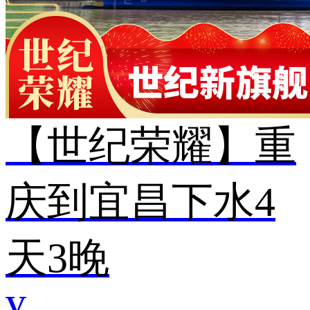
【世纪荣耀】重
庆到宜昌下水4
天3晚
¥