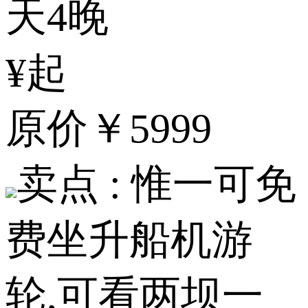
天4晚
¥起
原价
￥5999
卖点 :
惟一可免
费坐升船机游
轮,可看两坝一