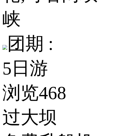
峡
团期 :
5日游
浏览468
过大坝