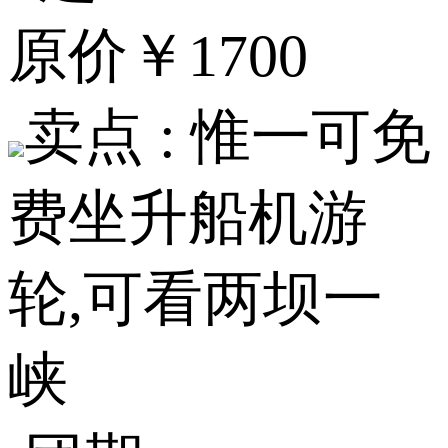
原价
￥1700
卖点 :
惟一可免
费坐升船机游
轮,可看两坝一
峡