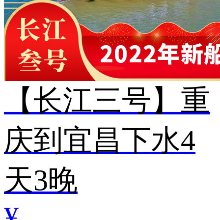
【长江三号】重
庆到宜昌下水4
天3晚
¥