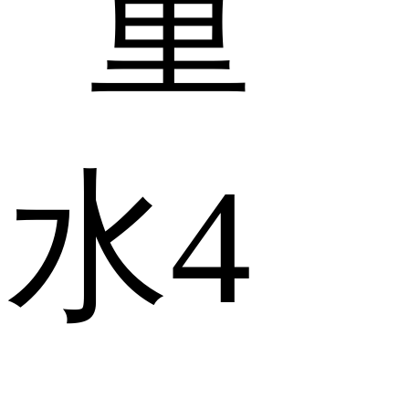
】重
水4