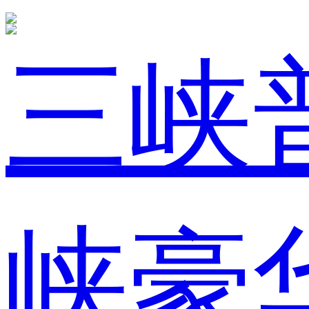
三峡
峡豪