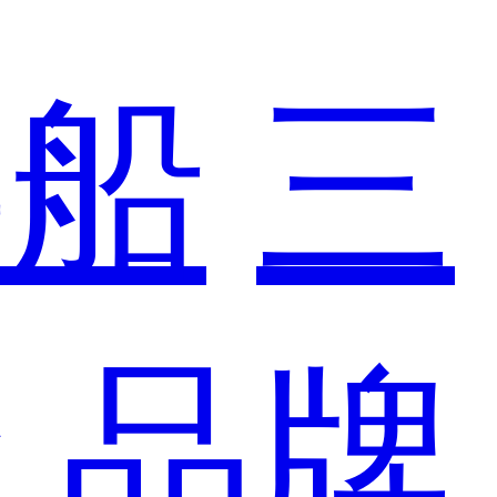
游船
三
轮
品牌