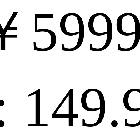
￥599
:
149