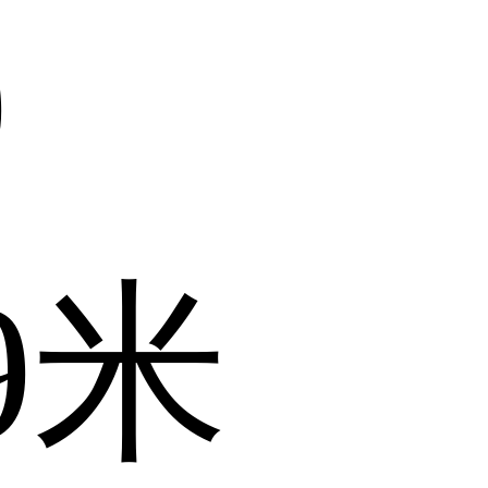
9
.9米