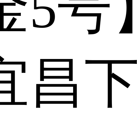
金5号
宜昌下