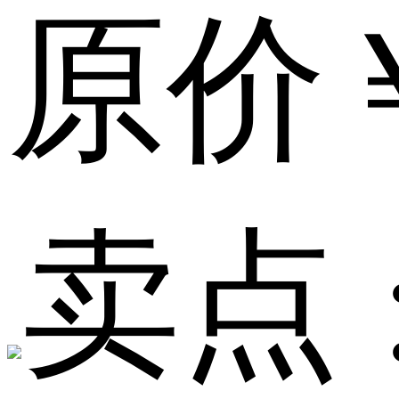
原价
卖点 