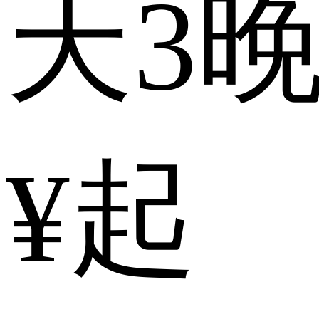
天3
¥起