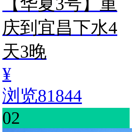
【华夏3号】重
庆到宜昌下水4
天3晚
¥
浏览81844
02