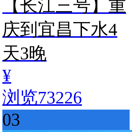
【长江三号】重
庆到宜昌下水4
天3晚
¥
浏览73226
03