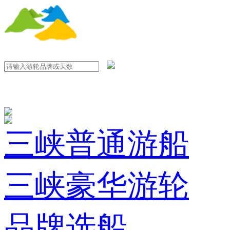
三峡普通游船
三峡豪华游轮
品牌选船