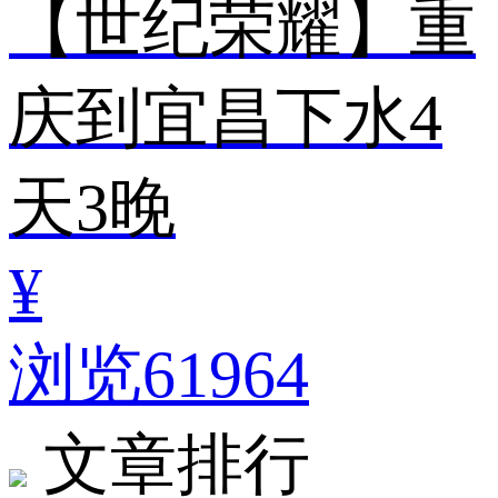
【世纪荣耀】重
庆到宜昌下水4
天3晚
¥
浏览61964
文章排行