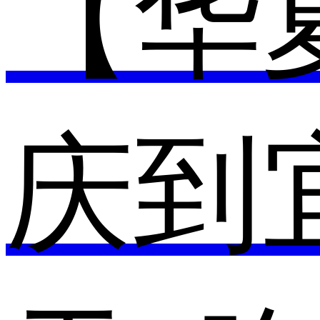
【华
庆到