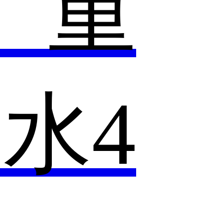
】重
水4