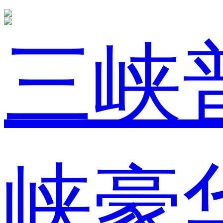
三峡
峡豪