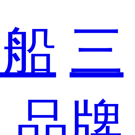
游船
三
轮
品牌