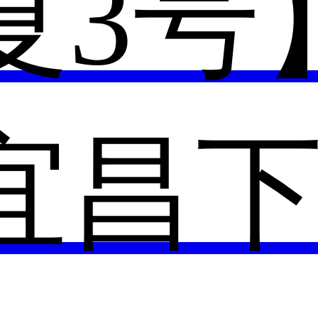
夏3号
宜昌下