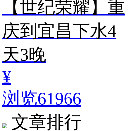
【世纪荣耀】重
庆到宜昌下水4
天3晚
¥
浏览61966
文章排行