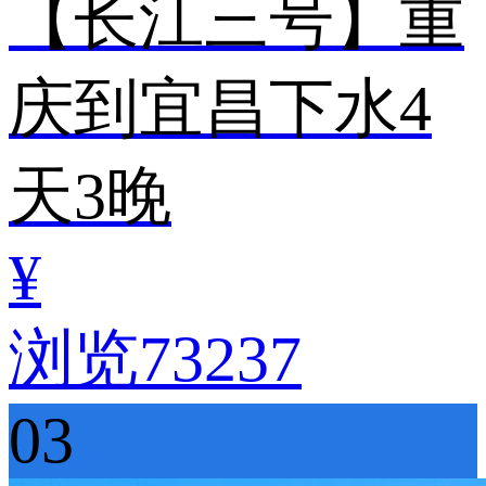
【长江三号】重
庆到宜昌下水4
天3晚
¥
浏览73237
03