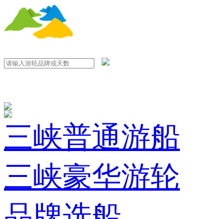
三峡普通游船
三峡豪华游轮
品牌选船