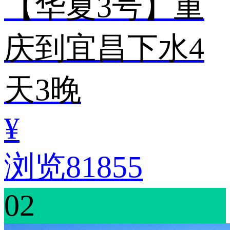
【华夏3号】重
庆到宜昌下水4
天3晚
¥
浏览81855
02