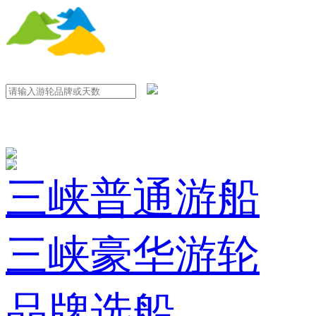
三峡普通游船
三峡豪华游轮
品牌选船