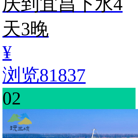
庆到宜昌下水4
天3晚
¥
浏览81837
02