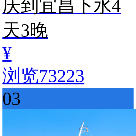
庆到宜昌下水4
天3晚
¥
浏览73223
03