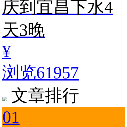
庆到宜昌下水4
天3晚
¥
浏览61957
文章排行
01