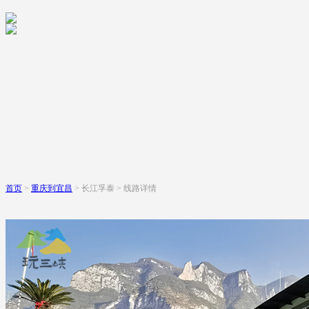
首页
>
重庆到宜昌
> 长江孚泰 > 线路详情