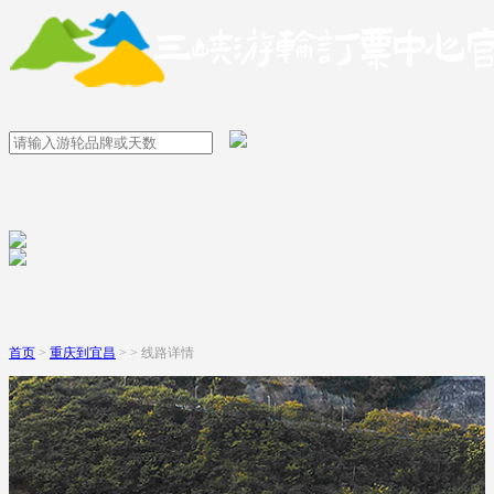
首页
>
重庆到宜昌
> > 线路详情