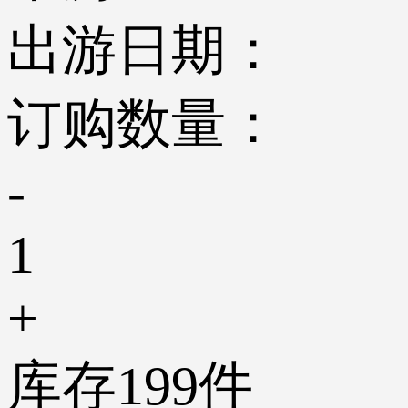
出游日期：
订购数量：
-
1
+
库存
199
件