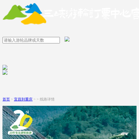
首页
>
宜昌到重庆
> > 线路详情