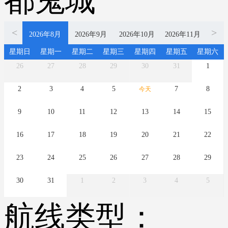
都鬼城
<
>
2026年8月
2026年9月
2026年10月
2026年11月
无团期
无团期
无团期
无团期
星期日
星期一
星期二
星期三
星期四
星期五
星期六
2026年12月
2027年1月
2027年2月
2027年3月
26
27
28
29
30
31
1
无团期
无团期
无团期
无团期
2027年4月
2027年5月
2027年6月
2
3
4
5
7
8
今天
无团期
无团期
无团期
9
10
11
12
13
14
15
16
17
18
19
20
21
22
23
24
25
26
27
28
29
30
31
1
2
3
4
5
航线类型：