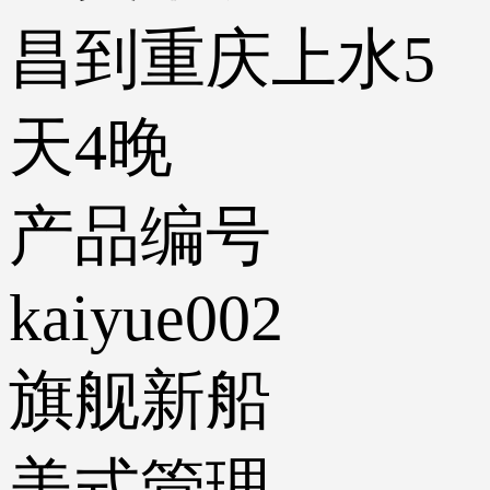
昌到重庆上水5
天4晚
产品编号
kaiyue002
旗舰新船
美式管理