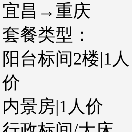
宜昌→重庆
套餐类型：
阳台标间2楼|1人
价
内景房|1人价
行政标间/大床