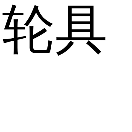
游轮具
）