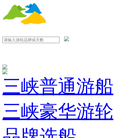
三峡普通游船
三峡豪华游轮
品牌选船