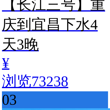
【长江三号】重
庆到宜昌下水4
天3晚
¥
浏览73238
03