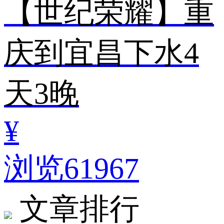
【世纪荣耀】重
庆到宜昌下水4
天3晚
¥
浏览61967
文章排行