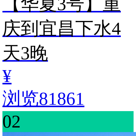
【华夏3号】重
庆到宜昌下水4
天3晚
¥
浏览81861
02