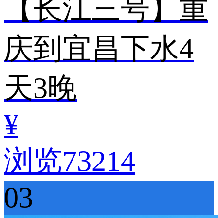
【长江三号】重
庆到宜昌下水4
天3晚
¥
浏览73214
03