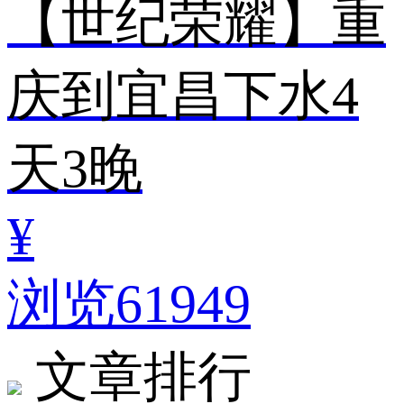
【世纪荣耀】重
庆到宜昌下水4
天3晚
¥
浏览61949
文章排行