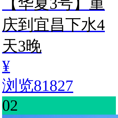
【华夏3号】重
庆到宜昌下水4
天3晚
¥
浏览81827
02