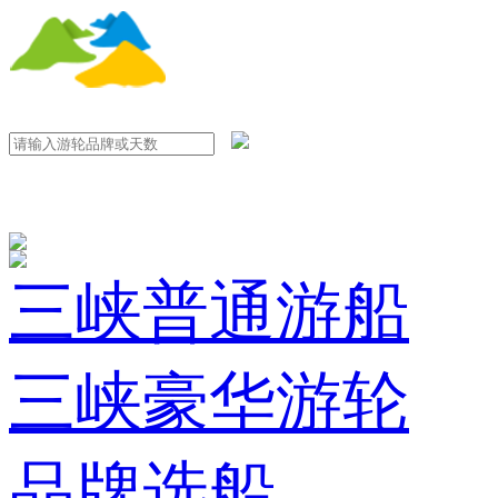
三峡普通游船
三峡豪华游轮
品牌选船